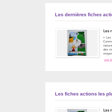
Les dernières fiches act
Les 
« Les
Corent
nature
des m
moyens
voir l
Les fiches actions les p
Les 