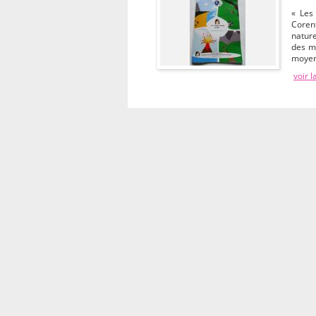
« Les
Corent
nature
des m
moyens
voir l