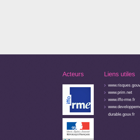
Acteurs
Liens utiles
www.risques.gouv
www.prim.net
www.iffo-rme.fr
www.developpeme
durable.gouv.fr