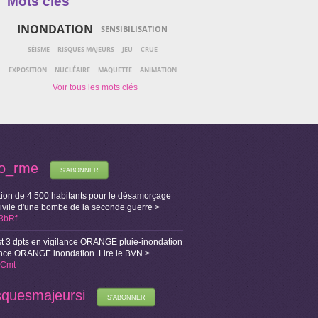
Mots clés
INONDATION
SENSIBILISATION
SÉISME
RISQUES MAJEURS
JEU
CRUE
EXPOSITION
NUCLÉAIRE
MAQUETTE
ANIMATION
fo_rme
S'ABONNER
ion de 4 500 habitants pour le désamorçage
Civile d'une bombe de la seconde guerre >
X3bRf
t 3 dpts en vigilance ORANGE pluie-inondation
lance ORANGE inondation. Lire le BVN >
i1Cmt
squesmajeursi
S'ABONNER