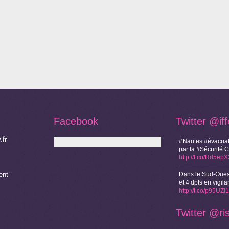
Facebook
Twitter
@if
.fr
#Nantes #évacuat
par la #Sécurité 
http://t.co/Rd5ep
nt-
Dans le Sud-Oues
et 4 dpts en vigi
http://t.co/p95UZ
Twitter
@ri