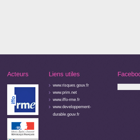
Acteurs
Liens utiles
Facebo
www.risques.gouv.fr
www.prim.net
www.iffo-rme.fr
www.developpement-
durable.gouv.fr