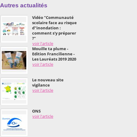
Autres actualités
Vidéo "Communauté
scolaire face au risque
d"inondation :
comment s'y préparer
?"
voir l'article
Mouille ta plume -
Edition Francilienne -
Les Lauréats 2019 2020
voir l'article
Le nouveau site
vigilance
voir l'article
ONS
voir l'article