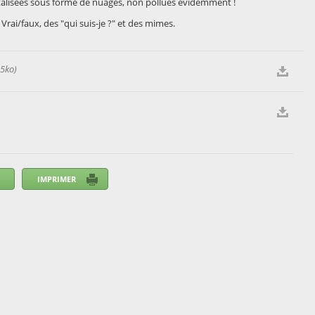
lisées sous forme de nuages, non pollués évidemment !
rai/faux, des "qui suis-je ?" et des mimes.
5ko)