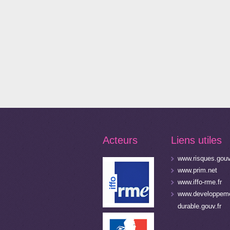
Acteurs
Liens utiles
www.risques.gouv
www.prim.net
www.iffo-rme.fr
www.developpeme
durable.gouv.fr