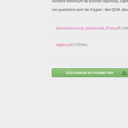
nombre minimum de bonnes réponses, capita
Les questions sont de 4 types : des QCM, des V
plainecommune_plateau4x6_final.pdf
(146
regles.pdf
(1707ko)