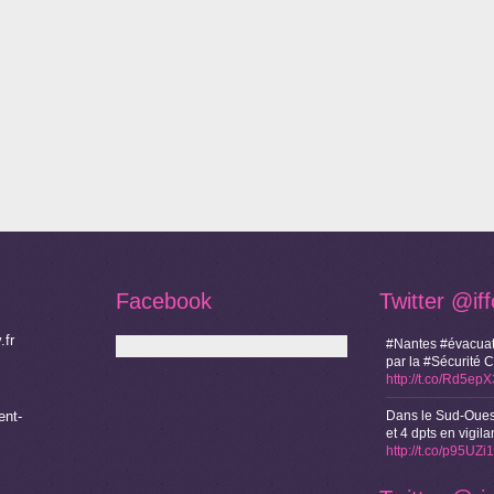
Facebook
Twitter
@if
.fr
#Nantes #évacuat
par la #Sécurité 
http://t.co/Rd5ep
nt-
Dans le Sud-Oues
et 4 dpts en vigi
http://t.co/p95UZ