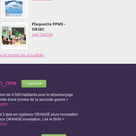
Plaquette PPMS -
ORSEC
voir l'article
voir toutes les actualités
fo_rme
S'ABONNER
ion de 4 500 habitants pour le désamorçage
Civile d'une bombe de la seconde guerre >
X3bRf
t 3 dpts en vigilance ORANGE pluie-inondation
lance ORANGE inondation. Lire le BVN >
i1Cmt