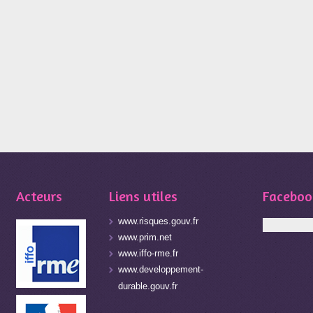
Acteurs
Liens utiles
Faceboo
www.risques.gouv.fr
www.prim.net
www.iffo-rme.fr
www.developpement-
durable.gouv.fr