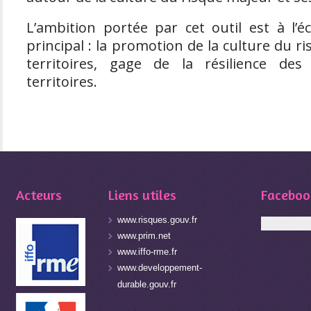
L’ambition portée par cet outil est à l’é
principal : la promotion de la culture du 
territoires, gage de la résilience de
territoires.
Acteurs
Liens utiles
Faceboo
www.risques.gouv.fr
www.prim.net
www.iffo-rme.fr
www.developpement-
durable.gouv.fr