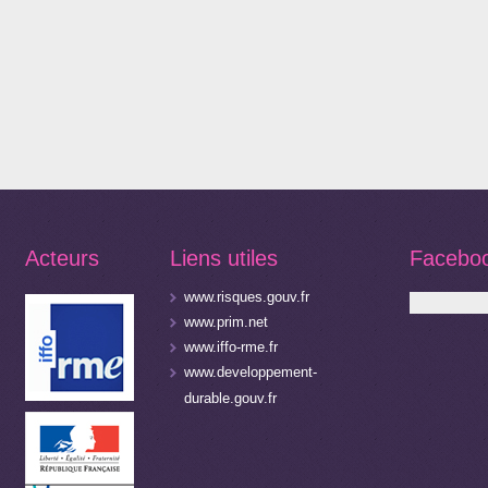
Acteurs
Liens utiles
Facebo
www.risques.gouv.fr
www.prim.net
www.iffo-rme.fr
www.developpement-
durable.gouv.fr