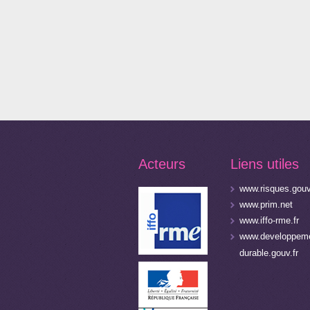
Acteurs
Liens utiles
www.risques.gouv
www.prim.net
www.iffo-rme.fr
www.developpeme
durable.gouv.fr