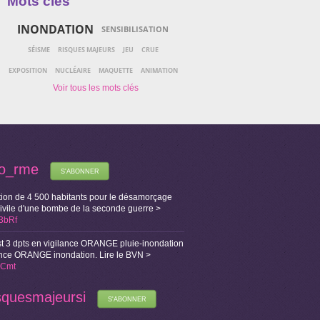
Mots clés
INONDATION
SENSIBILISATION
SÉISME
RISQUES MAJEURS
JEU
CRUE
EXPOSITION
NUCLÉAIRE
MAQUETTE
ANIMATION
fo_rme
S'ABONNER
ion de 4 500 habitants pour le désamorçage
Civile d'une bombe de la seconde guerre >
X3bRf
t 3 dpts en vigilance ORANGE pluie-inondation
lance ORANGE inondation. Lire le BVN >
i1Cmt
squesmajeursi
S'ABONNER