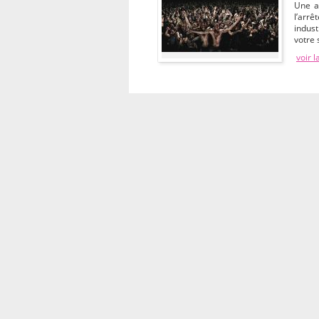
Une a
l’arr
indus
votre
voir l