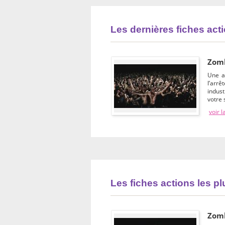
Les dernières fiches act
Zomb
Une a
l’arr
indus
votre
voir l
Les fiches actions les p
Zomb