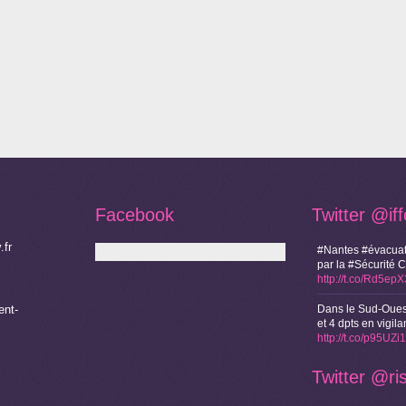
Facebook
Twitter
@if
.fr
#Nantes #évacuat
par la #Sécurité 
http://t.co/Rd5ep
nt-
Dans le Sud-Oues
et 4 dpts en vigi
http://t.co/p95UZ
Twitter
@ri