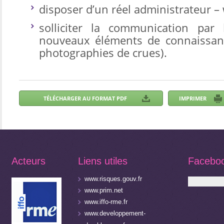
disposer d’un réel administrateur 
solliciter la communication par 
nouveaux éléments de connaissance
photographies de crues).
Acteurs
Liens utiles
Facebo
www.risques.gouv.fr
www.prim.net
www.iffo-rme.fr
www.developpement-