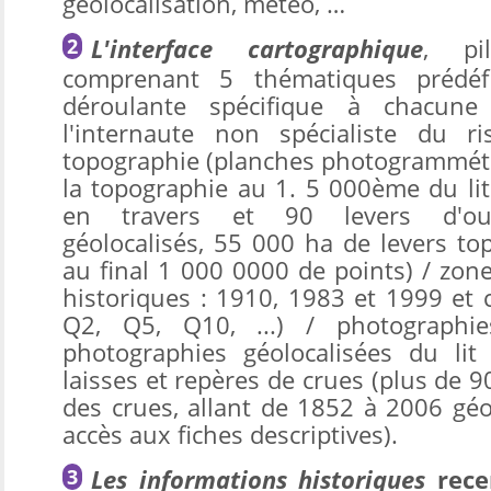
géolocalisation, météo, …
L'interface cartographique
, pi
comprenant 5 thématiques prédéfi
déroulante spécifique à chacune 
l'internaute non spécialiste du ri
topographie (planches photogrammét
la topographie au 1. 5 000ème du lit
en travers et 90 levers d'ouvr
géolocalisés, 55 000 ha de levers to
au final 1 000 0000 de points) / zon
historiques : 1910, 1983 et 1999 et 
Q2, Q5, Q10, ...) / photographi
photographies géolocalisées du lit
laisses et repères de crues (plus de 9
des crues, allant de 1852 à 2006 géo
accès aux fiches descriptives).
L
es informations historiques
rece