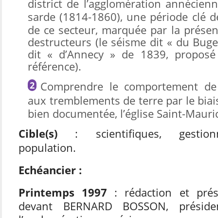
district de l’agglomération annécien
sarde (1814-1860
), une période clé d
de ce secteur, marquée par la prése
destructeurs (le séisme dit « du Buge
dit « d’Annecy » de 1839, propos
référence).
C
omprendre le comportement de 
aux tremblements de terre
par le biai
bien documentée, l’église Saint-Mauri
Cible(s)
: scientifiques, gestionn
population.
Echéancier :
Printemps 1997
: rédaction et prés
devant BERNARD BOSSON, présiden