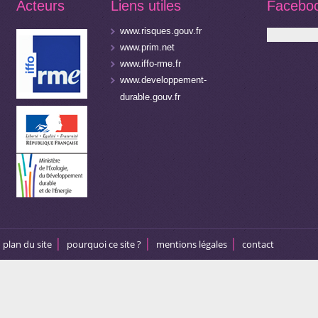
Acteurs
Liens utiles
Facebo
www.risques.gouv.fr
www.prim.net
www.iffo-rme.fr
www.developpement-
durable.gouv.fr
plan du site
pourquoi ce site ?
mentions légales
contact