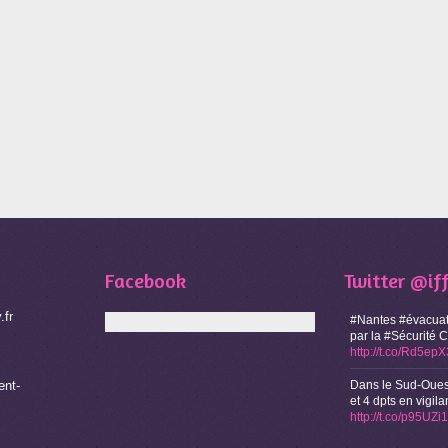
Facebook
Twitter
@if
.fr
#Nantes #évacuat
par la #Sécurité 
http://t.co/Rd5ep
nt-
Dans le Sud-Oues
et 4 dpts en vigi
http://t.co/p95UZ