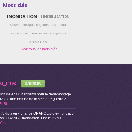
Mots clés
INONDATION
SENSIBILISATION
SÉISME
RISQUES MAJEURS
JEU
CRUE
EXPOSITION
NUCLÉAIRE
MAQUETTE
ANIMATION
fo_rme
S'ABONNER
ion de 4 500 habitants pour le désamorçage
Civile d'une bombe de la seconde guerre >
X3bRf
t 3 dpts en vigilance ORANGE pluie-inondation
lance ORANGE inondation. Lire le BVN >
i1Cmt