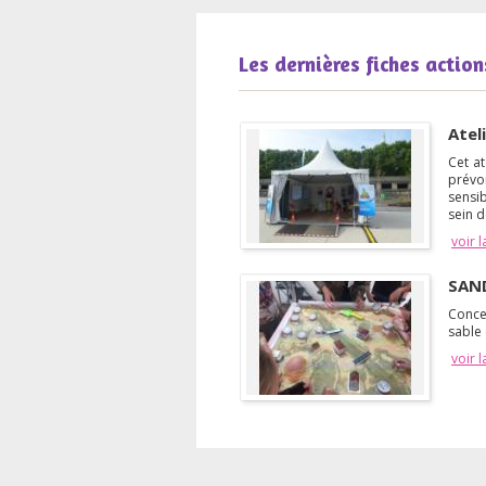
Les dernières fiches action
Atel
Cet at
prévoi
sensib
sein d
voir l
SAN
Conce
sable
voir l