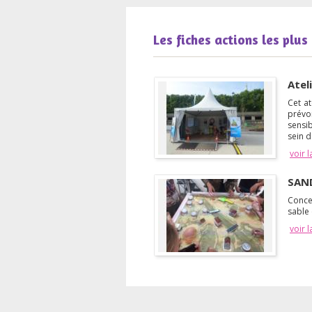
Les fiches actions les plus
Atel
Cet at
prévoi
sensib
sein d
voir l
SAN
Conce
sable
voir l