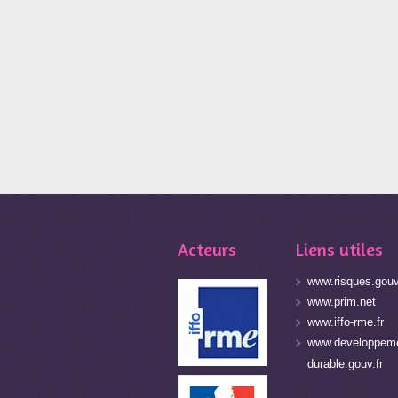
Acteurs
Liens utiles
www.risques.gouv
www.prim.net
www.iffo-rme.fr
www.developpeme
durable.gouv.fr