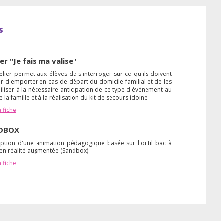
s
ier "Je fais ma valise"
elier permet aux élèves de s'interroger sur ce qu'ils doivent
r d'emporter en cas de départ du domicile familial et de les
iliser à la nécessaire anticipation de ce type d'événement au
e la famille et à la réalisation du kit de secours idoine
a fiche
DBOX
ption d'une animation pédagogique basée sur l'outil bac à
 en réalité augmentée (Sandbox)
a fiche