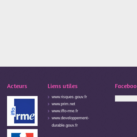
Acteurs
Liens utiles
Faceboo
www.risques.gouv.fr
www.prim.net
www.iffo-rme.fr
www.developpement-
durable.gouv.fr