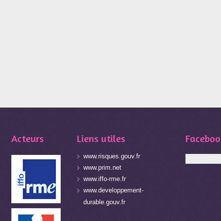
Acteurs
Liens utiles
Faceboo
www.risques.gouv.fr
www.prim.net
www.iffo-rme.fr
www.developpement-
durable.gouv.fr