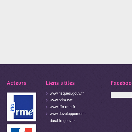
Acteurs
Liens utiles
Faceboo
www.risques.gouv.fr
www.prim.net
www.iffo-rme.fr
www.developpement-
durable.gouv.fr