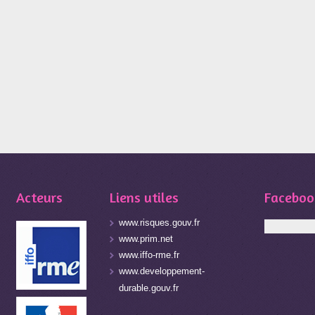
Acteurs
Liens utiles
Faceboo
www.risques.gouv.fr
www.prim.net
www.iffo-rme.fr
www.developpement-
durable.gouv.fr