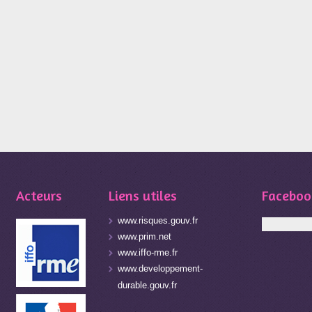
Acteurs
Liens utiles
Faceboo
www.risques.gouv.fr
www.prim.net
www.iffo-rme.fr
www.developpement-
durable.gouv.fr