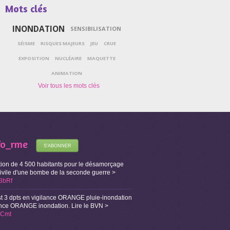
Mots clés
INONDATION
SENSIBILISATION
SÉISME
RISQUES MAJEURS
JEU
CRUE
EXPOSITION
NUCLÉAIRE
MAQUETTE
ANIMATION
fo_rme
S'ABONNER
ion de 4 500 habitants pour le désamorçage
Civile d'une bombe de la seconde guerre >
X3bRf
t 3 dpts en vigilance ORANGE pluie-inondation
lance ORANGE inondation. Lire le BVN >
i1Cmt