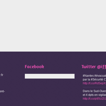
Facebook
Twitter
@if
.fr
#Nantes #évacuat
par la #Sécurité 
http://t.co/Rd5ep
nt-
Dans le Sud-Oues
et 4 dpts en vigi
http://t.co/p95UZ