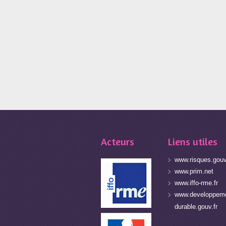
Acteurs
Liens utiles
www.risques.gouv
www.prim.net
www.iffo-rme.fr
www.developpeme
durable.gouv.fr