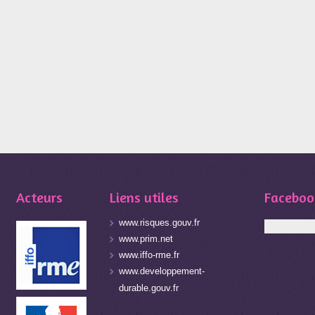
Acteurs
Liens utiles
Faceboo
www.risques.gouv.fr
www.prim.net
www.iffo-rme.fr
www.developpement-
durable.gouv.fr