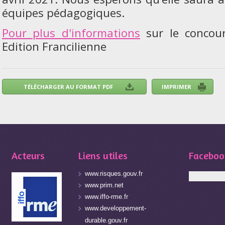
équipes pédagogiques.
Pour plus d'informations
sur le concour
Edition Francilienne
Acteurs
Liens utiles
Faceboo
www.risques.gouv.fr
www.prim.net
www.iffo-rme.fr
www.developpement-
durable.gouv.fr